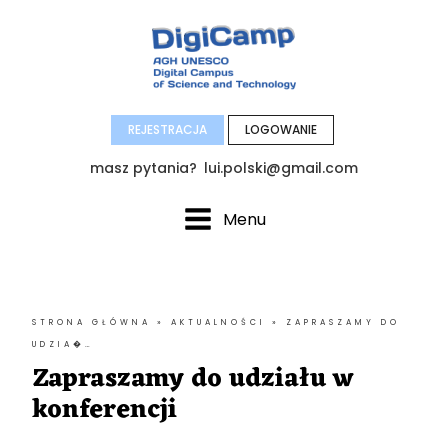
REJESTRACJA
LOGOWANIE
masz pytania?
lui.polski@gmail.com
Menu
STRONA GŁÓWNA
»
AKTUALNOŚCI
»
ZAPRASZAMY DO
UDZIA�…
Zapraszamy do udziału w
konferencji